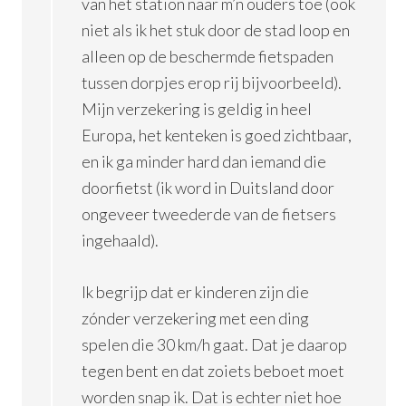
van het station naar m’n ouders toe (ook
niet als ik het stuk door de stad loop en
alleen op de beschermde fietspaden
tussen dorpjes erop rij bijvoorbeeld).
Mijn verzekering is geldig in heel
Europa, het kenteken is goed zichtbaar,
en ik ga minder hard dan iemand die
doorfietst (ik word in Duitsland door
ongeveer tweederde van de fietsers
ingehaald).
Ik begrijp dat er kinderen zijn die
zónder verzekering met een ding
spelen die 30 km/h gaat. Dat je daarop
tegen bent en dat zoiets beboet moet
worden snap ik. Dat is echter niet hoe