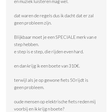
en muziek luisteren mag wel.
dat waren de regels dus ik dacht dat er zal
geen probleem zijn.
Blijkbaar moet je een SPECIALE merk van e
step hebben.
e step is e step, die rijden even hard.
en dan krijg ik een boete van 310€.
terwijl als je op gewone fiets 50 rijdt is
geen probleem.
oude mensen op elektrische fiets reden mij
voorbij en ik krijg n boete?