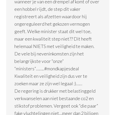
wanneer je van een drempel af komt of over
een hobbel rijdt, de step dit vaker
registreert als afzetten waardoor hij
ongereguleerd het gekozen vermogen
geeft. Welke minister staat dit wel toe,
maar een kwaliteit step niet?? Dit heeft
helemaal NIETS met veiligheid te maken.
De vele bij neveninkomsten zijn het
belangrijkste voor “onze”
“ministers”……..#mondkapjesdeal
Kwaliteit en veiligheid zijn dus ver te
zoeken maar ze zijn wel legaal :)……
De regering is drukker met belastinggeld
verkwanselen aan niet bestaande co2 en
stikstof problemen. Vergeet ook “die paar”
fake vluchtelingen niet…meer dan 2 biljoen