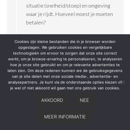
situatie (snelheid/stoep) en omgeving
waar je rijdt. Hoeveel moest je moeten
betalen?
Beantwoorden
Cookies zijn kleine bestanden die in je browser worden
opgeslagen. We gebruiken cookies en vergelijkbare
technologieën om ervoor te zorgen dat onze site correct
werkt, om je browse-ervaring te personaliseren, te analyseren
Lucas
says
hoe je onze site gebruikt en om je relevante advertenties te
laten zien. Om deze redenen kunnen we de gebruiksgegevens
14 april 2022 at 10:01
van je site delen met onze sociale media-, advertentie- en
analysepartners. Je kunt via de onderstaande opties kiezen of
Dat was ook best wel raar, want ik
je wel of niet akkoord wil gaan met ons gebruik van cookies.
vroeg aan de politie agent hoeveel
AKKOORD
NEE
de boete zou kosten maar hij kon
dat niet beantwoorden. Hij zei dat
MEER INFORMATIE
de boete kon oplopen tot 10 000
maar het was heel onduidelijk