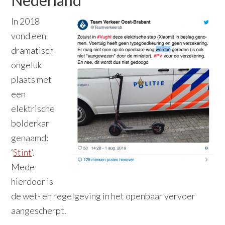
In 2018
vond een
dramatisch
ongeluk
plaats met
een
elektrische
bolderkar
genaamd:
‘
Stint
‘.
Mede
hierdoor is
de wet- en regelgeving in het openbaar vervoer
aangescherpt.